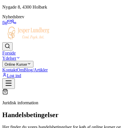
Nygade 8, 4300 Holbæk
Nyhedsbrev
f
ig
Forside
Ydelser
Online Kurser
Kontakt
Om
Blog/Artikler
Log ind
Juridisk information
Handelsbetingelser
Her finder du vores handelsbetingelser for køb af online kurser og