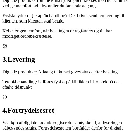
Digitale produkter (online kursus):
Beløbet trækkes med det samme
ved gennemført køb, hvorefter du får straksadgang.
Fysiske ydelser (terapi/behandling):
Der bliver sendt en regning til
klienten, som klienten skal betale.
Købet er gennemført, når betalingen er registreret og du har
modtaget ordrebekræftelse.
3
.
Levering
Digitale produkter:
Adgang til kurset gives straks efter betaling.
Terapi/behandling:
Udføres fysisk på klinikken i Holbæk på det
aftalte tidspunkt.
4
.
Fortrydelsesret
Ved køb af digitale produkter giver du samtykke til, at leveringen
påbegyndes straks. Fortrydelsesretten bortfalder derfor for digitalt