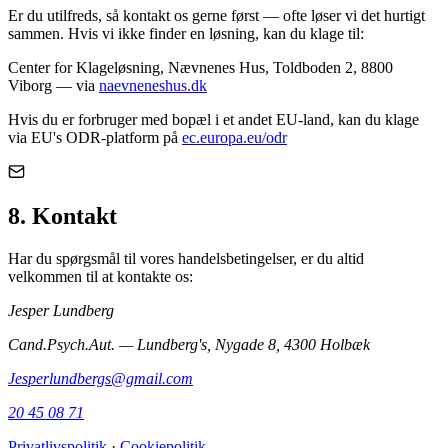
Er du utilfreds, så kontakt os gerne først — ofte løser vi det hurtigt
sammen. Hvis vi ikke finder en løsning, kan du klage til:
Center for Klageløsning
, Nævnenes Hus, Toldboden 2, 8800
Viborg — via
naevneneshus.dk
Hvis du er forbruger med bopæl i et andet EU-land, kan du klage
via EU's ODR-platform på
ec.europa.eu/odr
8. Kontakt
Har du spørgsmål til vores handelsbetingelser, er du altid
velkommen til at kontakte os:
Jesper Lundberg
Cand.Psych.Aut. — Lundberg's, Nygade 8, 4300 Holbæk
Jesperlundbergs@gmail.com
20 45 08 71
Privatlivspolitik
·
Cookiepolitik