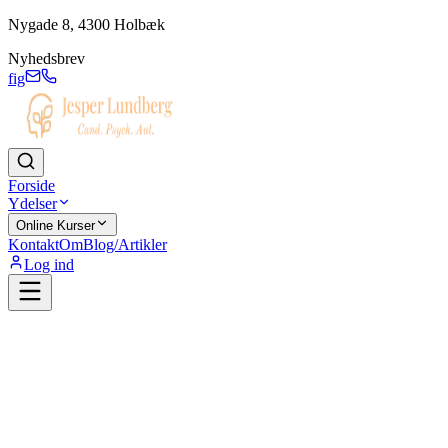
Nygade 8, 4300 Holbæk
Nyhedsbrev
f
ig
Forside
Ydelser
Online Kurser
Kontakt
Om
Blog/Artikler
Log ind