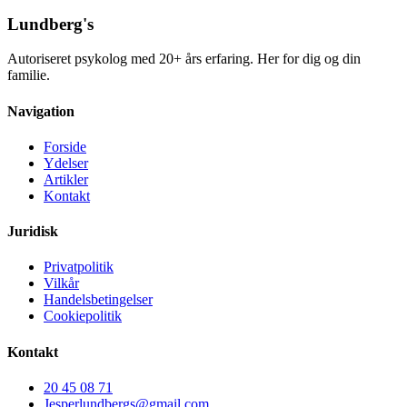
Lundberg's
Autoriseret psykolog med 20+ års erfaring. Her for dig og din
familie.
Navigation
Forside
Ydelser
Artikler
Kontakt
Juridisk
Privatpolitik
Vilkår
Handelsbetingelser
Cookiepolitik
Kontakt
20 45 08 71
Jesperlundbergs@gmail.com