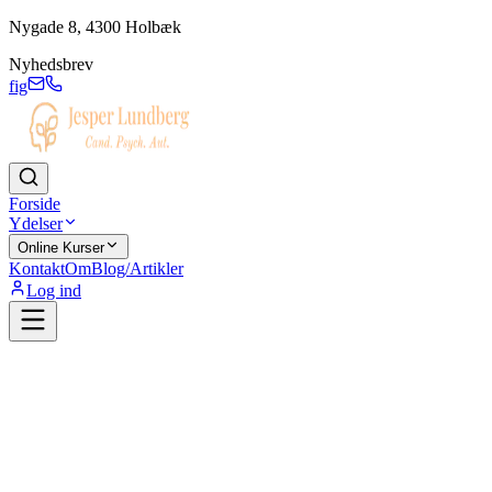
Nygade 8, 4300 Holbæk
Nyhedsbrev
f
ig
Forside
Ydelser
Online Kurser
Kontakt
Om
Blog/Artikler
Log ind