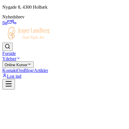
Nygade 8, 4300 Holbæk
Nyhedsbrev
f
ig
Forside
Ydelser
Online Kurser
Kontakt
Om
Blog/Artikler
Log ind